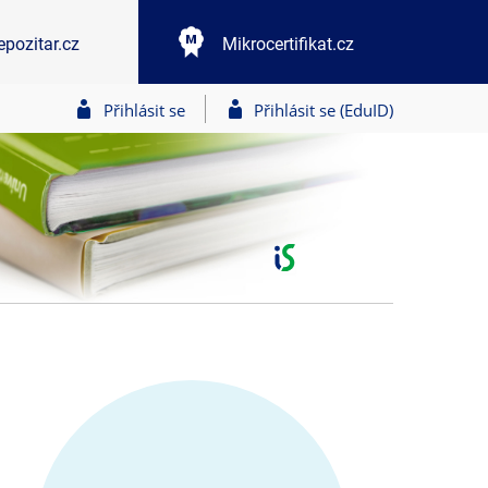
epozitar.cz
Mikrocertifikat.cz
Přihlásit se
Přihlásit se (EduID)