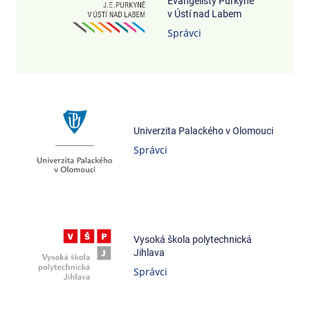
Evangelisty Purkyně
v Ústí nad Labem
Správci
Univerzita Palackého v Olomouci
Správci
Vysoká škola polytechnická
Jihlava
Správci