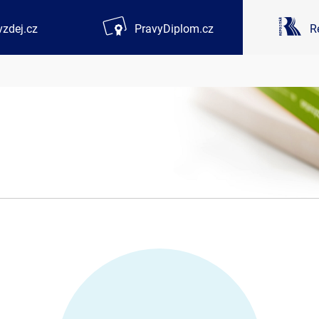
zdej.cz
PravyDiplom.cz
R