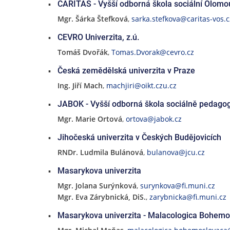
CARITAS - Vyšší odborná škola sociální Olomo
Mgr. Šárka Štefková
,
sarka.stefkova@caritas-vos.c
CEVRO Univerzita, z.ú.
Tomáš Dvořák
,
Tomas.Dvorak@cevro.cz
Česká zemědělská univerzita v Praze
Ing. Jiří Mach
,
machjiri@oikt.czu.cz
JABOK - Vyšší odborná škola sociálně pedagog
Mgr. Marie Ortová
,
ortova@jabok.cz
Jihočeská univerzita v Českých Budějovicích
RNDr. Ludmila Bulánová
,
bulanova@jcu.cz
Masarykova univerzita
Mgr. Jolana Surýnková
,
surynkova@fi.muni.cz
Mgr. Eva Zárybnická, DiS.
,
zarybnicka@fi.muni.cz
Masarykova univerzita - Malacologica Bohemos