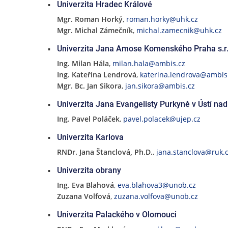
Univerzita Hradec Králové
Mgr. Roman Horký
,
roman.horky@uhk.cz
Mgr. Michal Zámečník
,
michal.zamecnik@uhk.cz
Univerzita Jana Amose Komenského Praha s.r.
Ing. Milan Hála
,
milan.hala@ambis.cz
Ing. Kateřina Lendrová
,
katerina.lendrova@ambis
Mgr. Bc. Jan Sikora
,
jan.sikora@ambis.cz
Univerzita Jana Evangelisty Purkyně v Ústí n
Ing. Pavel Poláček
,
pavel.polacek@ujep.cz
Univerzita Karlova
RNDr. Jana Štanclová, Ph.D.
,
jana.stanclova@ruk.c
Univerzita obrany
Ing. Eva Blahová
,
eva.blahova3@unob.cz
Zuzana Volfová
,
zuzana.volfova@unob.cz
Univerzita Palackého v Olomouci