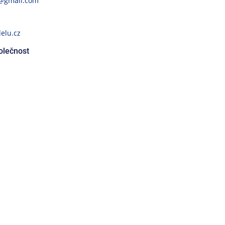
@gmail.com
elu.cz
olečnost