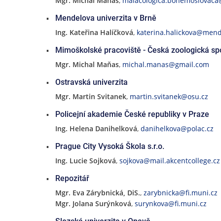
Mgr. Michal Maňas
,
malacologica.bohemoslovaca
Mendelova univerzita v Brně
Ing. Kateřina Halíčková
,
katerina.halickova@mend
Mimoškolské pracoviště - Česká zoologická sp
Mgr. Michal Maňas
,
michal.manas@gmail.com
Ostravská univerzita
Mgr. Martin Svitanek
,
martin.svitanek@osu.cz
Policejní akademie České republiky v Praze
Ing. Helena Danihelková
,
danihelkova@polac.cz
Prague City Vysoká Škola s.r.o.
Ing. Lucie Sojková
,
sojkova@mail.akcentcollege.cz
Repozitář
Mgr. Eva Zárybnická, DiS.
,
zarybnicka@fi.muni.cz
Mgr. Jolana Surýnková
,
surynkova@fi.muni.cz