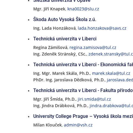
Slezská univerzita v Opavě
Mgr. Jiří Knapek
,
kna0023@slu.cz
Škoda Auto Vysoká Škola z.ú.
Ing. Lada Honzáková
,
lada.honzakova@savs.cz
Technická univerzita v Liberci
Regina Zámišová
,
regina.zamisova@tul.cz
Ing. Zdeněk Stránský, CSc.
,
zdenek.stransky@tul.c
Technická univerzita v Liberci - Ekonomická fa
Ing. Mgr. Marek Skála, Ph.D.
,
marek.skala@tul.cz
PhDr. Ing. Jaroslava Dědková, Ph.D.
,
jaroslava.de
Technická univerzita v Liberci - Fakulta přír
Mgr. Jiří Šmída, Ph.D.
,
jiri.smida@tul.cz
Ing. Jindra Drábková, Ph.D.
,
jindra.drabkova@tul.
University College Prague – Vysoká škola mez
Milan Klouček
,
admin@vsh.cz