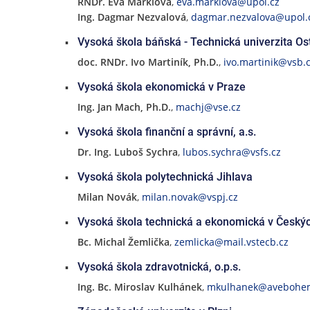
RNDr. Eva Marklová
,
eva.marklova@upol.cz
Ing. Dagmar Nezvalová
,
dagmar.nezvalova@upol.
Vysoká škola báňská - Technická univerzita Os
doc. RNDr. Ivo Martiník, Ph.D.
,
ivo.martinik@vsb.
Vysoká škola ekonomická v Praze
Ing. Jan Mach, Ph.D.
,
machj@vse.cz
Vysoká škola finanční a správní, a.s.
Dr. Ing. Luboš Sychra
,
lubos.sychra@vsfs.cz
Vysoká škola polytechnická Jihlava
Milan Novák
,
milan.novak@vspj.cz
Vysoká škola technická a ekonomická v Českýc
Bc. Michal Žemlička
,
zemlicka@mail.vstecb.cz
Vysoká škola zdravotnická, o.p.s.
Ing. Bc. Miroslav Kulhánek
,
mkulhanek@avebohem