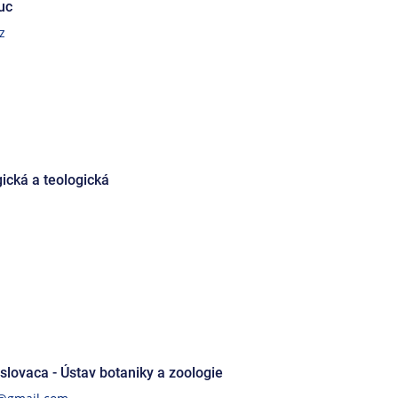
uc
z
ická a teologická
lovaca - Ústav botaniky a zoologie