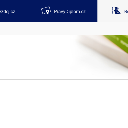
zdej.cz
PravyDiplom.cz
R