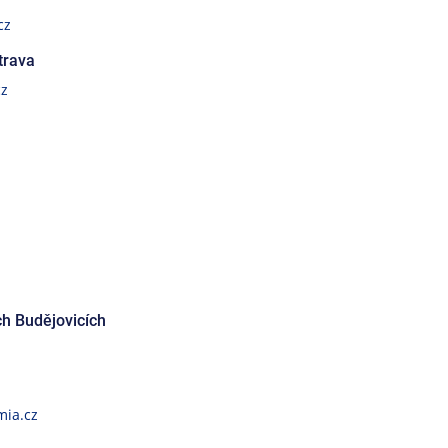
cz
trava
cz
h Budějovicích
ia.cz