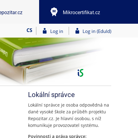
epozitar.cz
Mikrocertifikat.cz
CS
Log in
Log in (EduId)
Lokální správce
Lokální správce je osoba odpovědná na
dané vysoké škole za průběh projektu
Repozitar.cz. Je hlavní osobou, s níž
komunikuje provozovatel systému.
Povinnosti a práva správce: