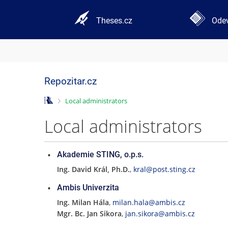
Theses.cz
Odev
Repozitar.cz
>
Local administrators
Local administrators
Akademie STING, o.p.s.
Ing. David Král, Ph.D.
,
kral@post.sting.cz
Ambis Univerzita
Ing. Milan Hála
,
milan.hala@ambis.cz
Mgr. Bc. Jan Sikora
,
jan.sikora@ambis.cz