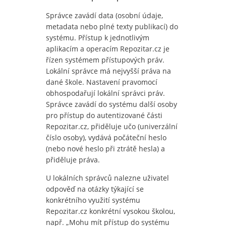
Správce zavádí data (osobní údaje,
metadata nebo plné texty publikací) do
systému. Přístup k jednotlivým
aplikacím a operacím Repozitar.cz je
řízen systémem přístupových práv.
Lokální správce má nejvyšší práva na
dané škole. Nastavení pravomocí
obhospodařují lokální správci práv.
Správce zavádí do systému další osoby
pro přístup do autentizované části
Repozitar.cz, přiděluje učo (univerzální
číslo osoby), vydává počáteční heslo
(nebo nové heslo při ztrátě hesla) a
přiděluje práva.
U lokálních správců nalezne uživatel
odpověď na otázky týkající se
konkrétního využití systému
Repozitar.cz konkrétní vysokou školou,
např. „Mohu mít přístup do systému