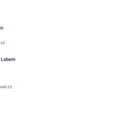
o.
.cz
ad Labem
uni.cz