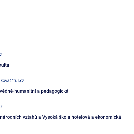
z
kulta
dkova@tul.cz
odovědně-humanitní a pedagogická
cz
inárodních vztahů a Vysoká škola hotelová a ekonomická