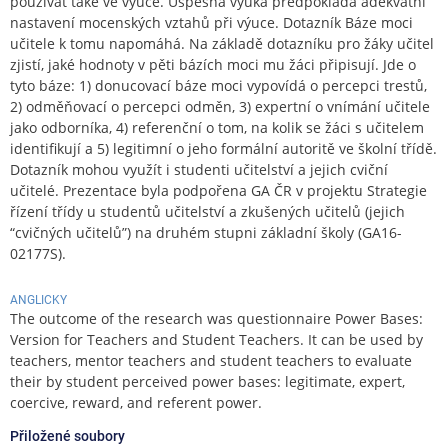
používat také ve výuce. Úspěšná výuka předpokládá adekvátní
nastavení mocenských vztahů při výuce. Dotazník Báze moci
učitele k tomu napomáhá. Na základě dotazníku pro žáky učitel
zjistí, jaké hodnoty v pěti bázích moci mu žáci připisují. Jde o
tyto báze: 1) donucovací báze moci vypovídá o percepci trestů,
2) odměňovací o percepci odměn, 3) expertní o vnímání učitele
jako odborníka, 4) referenční o tom, na kolik se žáci s učitelem
identifikují a 5) legitimní o jeho formální autoritě ve školní třídě.
Dotazník mohou využít i studenti učitelství a jejich cviční
učitelé. Prezentace byla podpořena GA ČR v projektu Strategie
řízení třídy u studentů učitelství a zkušených učitelů (jejich
“cvičných učitelů”) na druhém stupni základní školy (GA16-
02177S).
ANGLICKY
The outcome of the research was questionnaire Power Bases:
Version for Teachers and Student Teachers. It can be used by
teachers, mentor teachers and student teachers to evaluate
their by student perceived power bases: legitimate, expert,
coercive, reward, and referent power.
Přiložené soubory