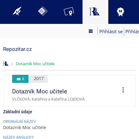
Přihlásit se
Přihlá
Repozitar.cz
>
Dotazník Moc učitele
2017
k
O
Dotazník Moc učitele
p
e
VLČKOVÁ, Kateřina a Kateřina LOJDOVÁ
r
a
c
Základní údaje
e
ORIGINÁLNÍ NÁZEV
Dotazník Moc učitele
NÁZEV ANGLICKY