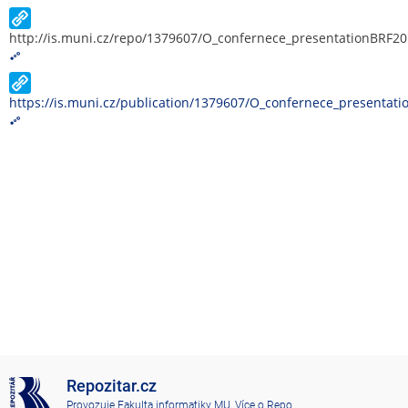
http://is.muni.cz/repo/1379607/O_confernece_presentationBRF20
https://is.muni.cz/publication/1379607/O_confernece_presentat
Repozitar.cz
Provozuje
Fakulta informatiky MU
,
Více o Repo