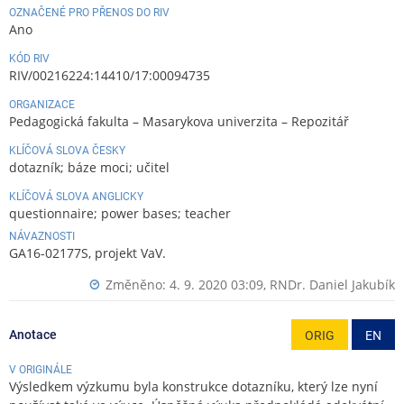
OZNAČENÉ PRO PŘENOS DO RIV
Ano
KÓD RIV
RIV/00216224:14410/17:00094735
ORGANIZACE
Pedagogická fakulta – Masarykova univerzita – Repozitář
KLÍČOVÁ SLOVA ČESKY
dotazník; báze moci; učitel
KLÍČOVÁ SLOVA ANGLICKY
questionnaire; power bases; teacher
NÁVAZNOSTI
GA16-02177S, projekt VaV.
Změněno: 4. 9. 2020 03:09,
RNDr. Daniel Jakubík
Anotace
ORIG
EN
V ORIGINÁLE
Výsledkem výzkumu byla konstrukce dotazníku, který lze nyní