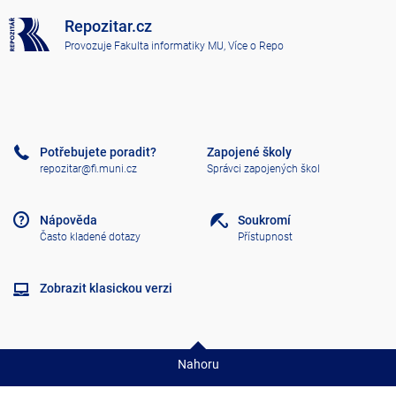
Repozitar.cz
Provozuje
Fakulta informatiky MU
,
Více o Repo
Potřebujete poradit?
Zapojené školy
repozitar@fi.muni.cz
Správci zapojených škol
Nápověda
Soukromí
Často kladené dotazy
Přístupnost
Zobrazit klasickou verzi
Nahoru